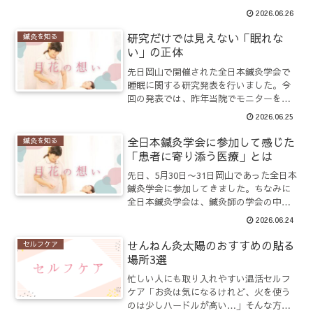
た」「発表どうでしたか？」と声をかけ
2026.06.26
ていただく機会がありました。その時に
改めて考えたことがあります。それは、
研究だけでは見えない「眠れな
鍼灸を知る
私はなぜ学会に参加するのだ...
い」の正体
先日岡山で開催された全日本鍼灸学会で
睡眠に関する研究発表を行いました。今
回の発表では、昨年当院でモニターを募
集した睡眠改善鍼灸に興味を持って来院
2026.06.25
された患者さんを対象に、アンケートと
「アテネ不眠尺度」を用いて、どのよう
全日本鍼灸学会に参加して感じた
鍼灸を知る
な特徴を持った方が来院さ...
「患者に寄り添う医療」とは
先日、5月30日〜31日岡山であった全日本
鍼灸学会に参加してきました。ちなみに
全日本鍼灸学会は、鍼灸師の学会の中で
も最も規模が大きく、全国から多くの鍼
2026.06.24
灸師や研究者、教育機関の先生方が集ま
る学術大会です。今回の学会テーマは
せんねん灸太陽のおすすめの貼る
セルフケア
「患者に寄り添う医療...
場所3選
忙しい人にも取り入れやすい温活セルフ
ケア「お灸は気になるけれど、火を使う
のは少しハードルが高い…」そんな方に