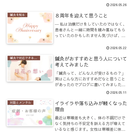
も使いやすいのが、せんねん灸太陽で
2026.05.26
す。せんねん灸太陽は火を使わず、シー
ルのように貼るだけでじんわりと温かさ
８周年を迎えて思うこと
鍼灸を知る
を感じられるお灸です。家で...
― 私は治療だけをしていたのではなく、
患者さんと一緒に時間を積み重ねてもら
っていたのかもしれません気づけば、は
り灸サロン月花は8周年を迎えることがで
きました。いつも本当にありがとうござ
2026.05.22
います。毎年この時期になると、感謝の
鍼灸がおすすめと思う人について
言葉を書いている気が...
鍼灸で対応できる症例
考えてみました
「鍼灸って、どんな人が受けるもの？」
実はこんな方におすすめだなと思うこと
があったのでブログに書いてみました。
先日も患者さんから「鍼灸って、肩こり
2026.05.11
がひどい人が行くところですよね？」は
じめて来られるお客様から、よく言われ
イライラや落ち込みが軽くなった
対話とメンタル
る言葉です。もちろん肩こ...
理由
最近は寒暖差も大きく、体の不調だけで
なく気持ちの不安定を訴える方が増えて
いるなと感じます。女性は寒暖差に体を
合わせるのも苦手な人が多いですし、ホ