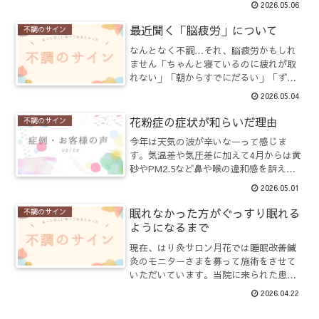
2026.05.06
ルモンバランスの関係で余計に気持ちの
アップダウンが激しくなることがありま
最近聞く「脳疲労」について
不調のサイン
す。患者さんの施術をして...
なんとなく不調…それ、脳疲労かもしれ
ません「ちゃんと寝ているのに疲れが取
れない」「朝からすでにだるい」「ずっ
と頭がスッキリしない」そんな“なんと
2026.05.04
なくの不調”を感じていませんか？実は
その不調、体ではなく“脳の疲れ”が原
花粉症の症状が和らいだ理由
不調のサイン
因かもしれません。現代は...
今年は天気の波が辛いなーって感じま
す。気温差や気圧差に加えて4月からは黄
砂やPM2.5など鼻や喉の違和感を訴える
患者さんは少なくありません。毎年つら
2026.05.01
い花粉症に悩まされて月花にお越しにな
る患者さんもいらっしゃいます。症状が
眠れなかった方がぐっすり眠れる
不調のサイン
出てから来る方にはお...
ようになるまで
現在、はり灸サロン月花では睡眠改善鍼
灸のモニターさまを募って施術をさせて
いただいています。当院に来られた患者
様は、お仕事に加えてご家族の介護が始
2026.04.22
まり、生活が一気に忙しくなったことで
気がついたら眠れなくなっていた夜中に