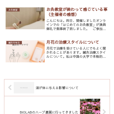
ているように感じます。中でも特に多い
のが・肩こり・ぎっくり腰・耳鳴り、め
まいこのような痛みや対処...
お灸教室が終わって感じている事
お灸教室
（主催者の感想）
こんにちは。昨日、開催しましたオンラ
インでの「はじめてのお灸教室」が満員
御礼で無事終了致しました。 ご参加い
ただいた皆様ありがとうございました。
レビューの評価も高くとてもうれしく読
んでいます。今回のオンラインのお灸教
月花の治療スタイルについて
鍼灸を知る
室は・お灸教室資料・お灸...
月花で治療を受けている人にでもよく聞
かれることがあります。鍼灸治療スタイ
ルについて。私は中国の大学で本格的に
東洋医学（この場合は中医学なのです
が）を学んできました。よく聞くツボや
経絡、陰陽五行についての知識、生薬に
ついての知識も一通りありま...
湿が体に与える影響について
BIOLABのハーブ農園に行ってきました