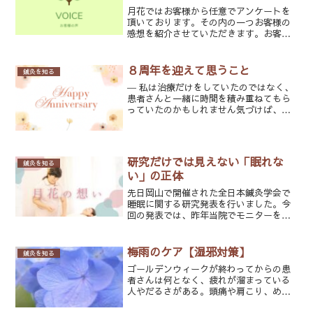
月花ではお客様から任意でアンケートを
頂いております。その内の一つお客様の
感想を紹介させていただきます。お客様
へのアンケートQはり灸サロン月花に来
られる前はどんな症状でお悩みでした
か？A腰痛・肩こりQ当サロンをお選びい
８周年を迎えて思うこと
鍼灸を知る
ただいた理由は何ですか？...
― 私は治療だけをしていたのではなく、
患者さんと一緒に時間を積み重ねてもら
っていたのかもしれません気づけば、は
り灸サロン月花は8周年を迎えることがで
きました。いつも本当にありがとうござ
います。毎年この時期になると、感謝の
言葉を書いている気が...
研究だけでは見えない「眠れな
鍼灸を知る
い」の正体
先日岡山で開催された全日本鍼灸学会で
睡眠に関する研究発表を行いました。今
回の発表では、昨年当院でモニターを募
集した睡眠改善鍼灸に興味を持って来院
された患者さんを対象に、アンケートと
「アテネ不眠尺度」を用いて、どのよう
梅雨のケア【湿邪対策】
鍼灸を知る
な特徴を持った方が来院さ...
ゴールデンウィークが終わってからの患
者さんは何となく、疲れが溜まっている
人やだるさがある。頭痛や肩こり、めま
い、耳鳴りなどの症状を訴える方が増え