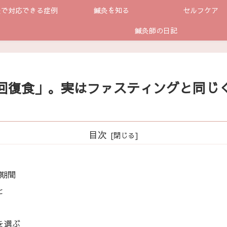
灸で対応できる症例
鍼灸を知る
セルフケア
鍼灸師の日記
回復食」。実はファスティングと同じ
目次
期間
と
を選ぶ