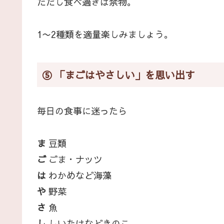
ただし食べ過ぎは禁物。
1〜2種類を適量楽しみましょう。
⑤ 「まごはやさしい」を思い出す
毎日の食事に迷ったら
ま
豆類
ご
ごま・ナッツ
は
わかめなど海藻
や
野菜
さ
魚
し
しいたけなどきのこ