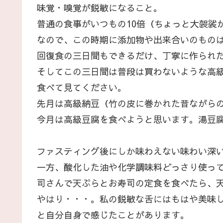
味覚・嗅覚が鋭敏になること。
普通の食事がいつもの10倍（ちょっと大袈裟
なので、この時期に添加物や出来合いのもの
回復食の三日間もできるだけ、丁寧に作られ
そしてこの三日間は普段は買わないような高
食べて見てください。
先月は高級納豆（竹の皮に巻かれた昔ながら
今月は高級豆腐を食べようと思います。湯豆
ファスティング後にしか味わえない味わい深
一方、酸化した油や化学調味料どっさり使っ
司さんで天ぷらとお寿司の定食を食べたら、
やはり・・・。私の鋭敏な舌にはもはや美味
と自分自身で感じたことがあります。