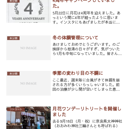
4周年キャンペーンしていまし
未分類
た。
5月22日に月花は4周年を迎えました。あ
っという間に4年が経ったように思いま
す。インスタにもあげましたが本当にこ
の日が迎えられたことに感謝です。右も
左もわからない状態から始めて、全て手
探り・・・。たくさんの方に支えられて
冬の体調管理について
未分類
今があるなと感謝の気...
あけましておめでとうございます。のご
挨拶から怒涛の日々がすぎ、気がついた
ら1月も中旬になっていました。皆さんは
お正月はどのように過ごされましたか？
なんとなく自粛モードの方もまだまだ多
いと思います。引き続き風邪はできる限
り引きたくない冬の時期...
季節の変わり目の不調に
未分類
ここ最近、週末毎に台風がきて体調を崩
される方が多くいらっしゃいました。前
回の治療が少し間が空いてしまった患者
様・いつもこんなに悪くない内耳の反応
が気になりますよ。耳鳴りしてませんで
したか？・あれ・・・、胃も調子崩して
ましたか？？そんなやり取...
月花ワンデーリトリートを開催し
リトリート
ました
去る9月18日（月・祝）に奈良県大神神社
（おおみわ神社三輪さんとも呼ばれる）