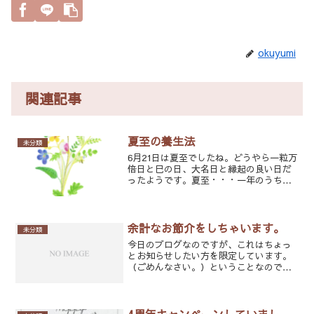
okuyumi
関連記事
夏至の養生法
未分類
6月21日は夏至でしたね。どうやら一粒万
倍日と巳の日、大名日と縁起の良い日だ
ったようです。夏至・・・一年のうちで1
番太陽が高く登り、昼間の時間が1番長い
日だそうです。太陽のエネルギーが一年
の内で1番強い日とも言えるそうですが、
この日を境に東...
余計なお節介をしちゃいます。
未分類
今日のブログなのですが、これはちょっ
とお知らせしたい方を限定しています。
（ごめんなさい。）ということなので、
ご自身が当てはまらない場合は読まなく
て大丈夫です。その前に書いた夏至の養
生でも読んでください。笑✅月花の4周年
クーポンを持っている✅...