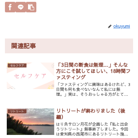
okuyumi
関連記事
「3日間の断食は無理…」そんな
セルフケア
方にこそ試してほしい、18時間フ
ァスティング
「ファスティングに興味はあるけれど、3
日間も何も食べないなんて私には無
理。」実は、そうおっしゃる方がとても
多いんです。私も健康法は“続けられる
こと”が一番大切だと思っています。だ
から月花では、本格的な断食ではなく、
リトリートが終わりました（後
リトリート
まずは18時間ファスティン...
編）
はり灸サロン月花が企画した『私と出会
うリトリート』無事終了しました。今回
は愛知県の西尾市にあるリトリート施設