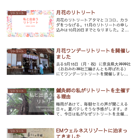
ルナロッサさんにて満席での開催となり
ました。ラッキーな事に天気も良く青空
と、海と木々の葉を合わせる音、木洩れ
月花のリトリート
リトリート
日が心地よい素敵なリトリ...
月花のリトリートアタマとココロ、カラ
ダをつなげる。11月のリトリートの申し
込みは10月20日までとなりました。２泊3
日のリトリートを行うのは久しぶりで
す。金曜の夕方からなので、ぜひご都合
が合えばご一緒できたら嬉しいです。今
日はアタマとココロ...
月花ワンデーリトリートを開催し
リトリート
ました
去る9月18日（月・祝）に奈良県大神神社
（おおみわ神社三輪さんとも呼ばれる）
にてワンデーリトリートを開催しまし
た。お天気にも恵まれ、暑すぎず、寒す
ぎず、何より雨にも降られずに三輪山に
登る事が出来ました。横須賀から私の尊
鍼灸師の私がリトリートを主催す
リトリート
敬する鍼灸師の先輩「カ...
る理由
梅雨があけて、毎朝セミの声が聞こえる
日々。夏バテしそうな予感がします。さ
て、今日は私がなぜリトリートを主催す
るのか・・・という事を少し書いていき
たいと思います。２０１９年から2泊3日
のリトリートや、昨年のワンデーリトリ
EMウェルネスリゾートに泊まっ
リトリート
ートとキャリアコンサル...
てきました