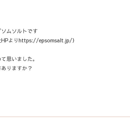
プソムソルトです
tps://epsomsalt.jp/）
めて思いました。
方ありますか？