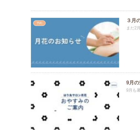
３月
予約
まだ2
9月
9月も