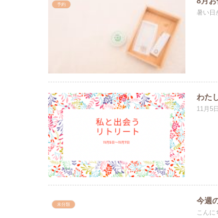
8月
予約
暑い日
わた
11月
今週の
未分類
こんに