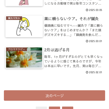
しになるお客様で実は毎年コンスタント
にいらっしゃるお悩みの一つがこの円形
2025.03.05
脱毛症だったりします。 ただ、円形脱
毛症で鍼灸院を探す人🔍って本当に少な
薬に頼らないケア。それが鍼灸
鍼灸を知る
いと感じています。そして...
偏頭痛に悩むママへ——鍼灸で「薬に頼ら
ないケア」をはじめませんか？「また頭
がズキズキする…」「鎮痛剤を飲んだけ
ど、なんだか体がだるい…」「子どもを
2025.03.01
迎えに行かなきゃいけないのに、動くの
もしんどい…」そんな偏頭痛に悩まされ
2月は逃げる月
アロマテラピー
ているママ、多いですよ...
毎年、1ヶ月がすぎるのがとても早くなっ
ているように感じて焦るのですが、今年
は本当に早いです。先月、実は毎日ブロ
グを書こうとして、途中で挫折。悔しい
2025.02.01
ので、今月のブログを書きながら、少し
ずつ書き加えていこうと思います。フェ
イシャルトリートメント...
次のページ