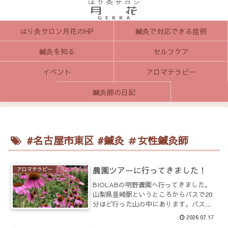
はり灸サロン月花のHP
鍼灸で対応できる症例
鍼灸を知る
セルフケア
イベント
アロマテラピー
鍼灸師の日記
#名古屋市東区 #鍼灸 ＃女性鍼灸師
農園ツアーに行ってきました！
アロマテラピー
BIOLABの明野農園へ行ってきました。
山梨県韮崎駅というところからバスで20
分ほど行った山の中にあります。バスに
乗っていたのは私たち農園ツアーの人た
2026.07.17
ちだけ・・・。すごーい田舎でした。前