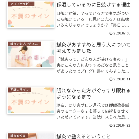
日までの雨が嘘のような天気に恵まれて
保湿しているのに日焼けする理由
アロマテラピー
過ごしてきました。...
日焼け対策、やっている方でも気がつい
たら焼けている。に思い当たる方は結構
いるんじゃないでしょうか？「毎日しっ
かり保湿しているのに、なんだか肌がく
2026.07.08
すむ」「日焼け止めも塗っているのにシ
ミが気になる」「以前より紫外線のダメ
鍼灸がおすすめと思う人について
鍼灸で対応できる症例
ージを受けやすくなった気...
考えてみました
「鍼灸って、どんな人が受けるもの？」
実はこんな方におすすめだなと思うこと
があったのでブログに書いてみました。
先日も患者さんから「鍼灸って、肩こり
2026.05.11
がひどい人が行くところですよね？」は
じめて来られるお客様から、よく言われ
眠れなかった方がぐっすり眠れる
不調のサイン
る言葉です。もちろん肩こ...
ようになるまで
現在、はり灸サロン月花では睡眠改善鍼
灸のモニターさまを募って施術をさせて
いただいています。当院に来られた患者
様は、お仕事に加えてご家族の介護が始
2026.04.22
まり、生活が一気に忙しくなったことで
気がついたら眠れなくなっていた夜中に
鍼灸で整えるということ
鍼灸を知る