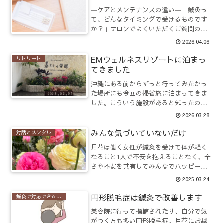
何度も物音で目が覚める日...
―ケアとメンテナンスの違い―「鍼灸っ
て、どんなタイミングで受けるものです
か？」サロンでよくいただくご質問のひ
とつです。実はこの問いの中には、「ケ
2026.04.06
ア」と「メンテナンス」という2つの視点
が隠れています。どちらも大切で、どち
EMウェルネスリゾートに泊まっ
リトリート
らも鍼灸の得意分野。で...
てきました
沖縄にある前からずっと行ってみたかっ
た場所にも今回の帰省旅に泊まってきま
した。こういう施設があると知ったのは
コロナ禍に見たガイヤシンフォニーの映
2026.03.28
画がきっかけだったと思います。（もう6
年も前ですからね。笑）このホテルの大
みんな気づいていないだけ
対話とメンタル
きな特徴は、「EM（有...
月花は働く女性が鍼灸を受けて体が軽く
なること1人で不安を抱えることなく、辛
さや不安を共有してみんなでハッピーに
なることを大切にしています。なので、
2025.03.24
治療中、ぐっすり眠っているクライアン
トさんがいらっしゃる一方で言葉通りず
円形脱毛症は鍼灸で改善します
鍼灸で対応できる症例
っとおしゃべりしてる方...
美容院に行って指摘されたり、自分で気
がつく方も多い円形脱毛症。月花にお越