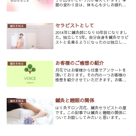
節の変わり目は、体も心も少しお疲れ気
味。鍼灸師としては、こんな時期こそ
「治療をしすぎないように気をつける」
ことが大切だと感じています。「え？治
しすぎない？どうして？」と...
セラピストとして
鍼灸を知る
2014年に鍼灸師になり10年目になりまし
た。独立して5年。自分自身を鍼灸セラピ
ストと名乗るようになったのは独立して
からのことですが、10年前にはこんなふ
うになっているとは全く思ってもみませ
んでした。ご縁があり、私のセラピスト
ライフを信頼し...
お客様のご感想の紹介
鍼灸を知る
月花ではお客様から任意でアンケートを
頂いております。その内の一つお客様の
感想を紹介させていただきます。お客様
へのアンケートQ月花に来られる前はど
んな症状でお悩みでしたか？A首・肩コ
リ、胃弱、めまい手前のフワッと感（梅
雨・気圧など季節性のもの...
鍼灸と睡眠の関係
鍼灸を知る
はり灸サロン月花、鍼灸セラピストの屋
です。この記事では鍼灸と睡眠の関係に
ついてお話ししてみたいと思います。な
お、特定の症状や個人の体質によって結
果が異なる可能性があります。一般的な
視点からの情報を提供しますが、個別の