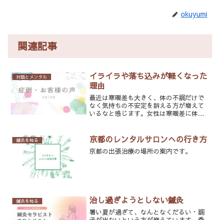
okuyumi
関連記事
イライラや落ち込みが軽くなった
対話とメンタル
理由
最近は寒暖差も大きく、体の不調だけで
なく気持ちの不安定を訴える方が増えて
いるなと感じます。女性は寒暖差に体を
合わせるのも苦手な人が多いですし、ホ
ルモンバランスの関係で余計に気持ちの
アップダウンが激しくなることがありま
京都のレンタルサロンへの行き方
鍼灸を知る
す。患者さんの施術をして...
京都の出張治療の場所の案内です。
治し過ぎようとしない鍼灸
鍼灸を知る
暑い夏が過ぎて、なんとなくだるい・調
子が出ないという方が増えています。季