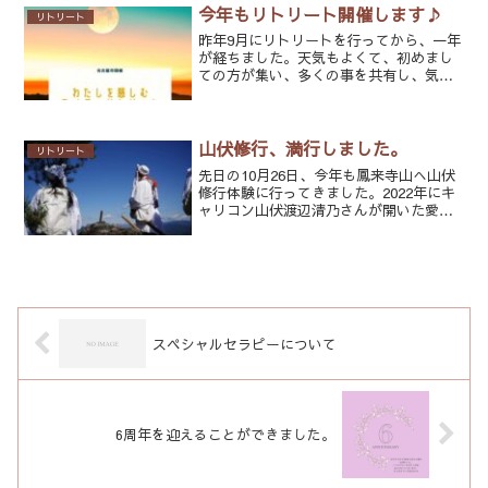
う聞かれたお客様に私がお伝えするのは3
今年もリトリート開催します♪
リトリート
つです。・夜遅い時間に...
昨年9月にリトリートを行ってから、一年
が経ちました。天気もよくて、初めまし
ての方が集い、多くの事を共有し、気づ
き、心も体もクリアになる体験を共有で
きた素晴らしいリトリートになりまし
た。それぞれ立場も、年齢も異なる女性
が集まっていただき、とて...
山伏修行、満行しました。
リトリート
先日の10月26日、今年も鳳来寺山へ山伏
修行体験に行ってきました。2022年にキ
ャリコン山伏渡辺清乃さんが開いた愛知
県の修行場（行場というそうです）であ
る鳳来寺山に参加するようになり、今年
でなんと3度目になりました。鍼灸師の私
がなんで山伏修...
スペシャルセラピーについて
6周年を迎えることができました。