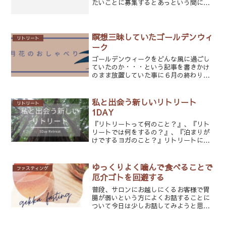
たいことに募集するとあっという間にい
っぱいになるので思い切って始めて良か
ったと思っています。スペシャルセラピ
ーは普段の治療とは全く違うものだと思
っています。なので、前の...
瞑想三昧していたゴールデンウィ
リトリート
ーク
ゴールデンウィークをどんな風に過ごし
ていたのか・・・という記事を書きかけ
のまま放置していた事に６月の終わりに
気が付く人・・・。それが私です。苦笑
さて、ゴールデンウィークのお話。月花
に来られている方はご存じのように今年
私と出会う新しいリトリート
リトリート
のゴールデンウィークは全...
1DAY
『リトリートって何のこと？』、『リト
リートでは何をするの？』、『泊まりが
けでするヨガのこと？』リトリートに興
味はあるけど、どのようなものか分から
ないという方に体験してもらいたい、新
しくて本当の意味のリトリートを開催し
ゆっくりよく噛んで食べることで
ファスティング
ます。自然(やせい)に還...
厄介ゴトを回避する
普段、サロンにお越しにくるお客様で胃
腸が弱いという方によくお話することに
ついて今日は少しお話してみようと思い
ます。胃腸が弱い人の多い質問で、「そ
れで、私は何をしたらいいですか？」そ