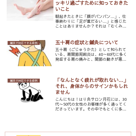
痛、免疫力の低下など、さま...
ッキリ過ごすために知っておきた
いこと
朝起きたときに「顔がパンパン…」、仕
事終わりに「足が重だるい…」と感じた
ことはありませんか？それは「むくみ」
が原因かもしれません。むくみは一時的
なものから、体の不調のサインまで、さ
まざまな原因が関係しています。今回
五十肩の症状と鍼灸について
鍼灸で対応できる症例
は、足や顔のむくみの原因に...
五十肩（ごじゅうかた）として知られて
いる、肩関節周囲炎は、40～60代に多く
発症する肩の痛みと、関節の動きが悪く
なる可動域制限を主な症状とする疾患で
す。【五十肩の主な症状の特徴】1.肩の
痛み鋭い痛みや鈍痛が持続し、動作時に
特に痛む夜間痛（就...
「なんとなく疲れが取れない…」
鍼灸で対応できる症例
それ、身体からのサインかもしれ
ません
こんにちは！はり灸サロン月花には、30
代〜50代の女性のお客様が多く通ってく
ださっています。その中でもとくに多い
お悩みが、**「とにかく疲れやすい」
「寝ても疲れが抜けない」**という声で
す。朝から体が重い夕方にはもうクタク
タ休んでいるのにス...