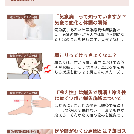
「気象病」って知っていますか？
鍼灸で対応できる症例
気象の変化と体調の関係
気象病、あるいは気象感受性症候群と
は、気象の変化が原因で体調が不調にな
る症状のことを指します。天候や気圧の
変動が大きい日に、頭痛や関節痛、不安
感などが現れることがあります。月花に
も季節の変わり目や，梅雨の時期になる
肩こりってけっきょくなに？
鍼灸で対応できる症例
と頭痛や耳鳴り，めまいの不...
肩こりは、首から肩、背中にかけての筋
肉が緊張し、こりや痛み、重だるさを感
じる状態を指します肩こりのメカニズム
肩こりは筋肉と血流がかかわっています
肩や首周辺の筋肉（特に僧帽筋）が持続
的に緊張することで、血流が悪化しま
す。血流が悪くなると、筋肉...
『冷え性』は鍼灸で解消！冷え性
鍼灸で対応できる症例
に効くツボと鍼灸施術について
はじめに：冷え性の悩みは鍼灸で解決！
「手足が冷えて眠れない」「夏でも体が
冷える」そんな冷え性の悩みを鍼灸で改
善できるかもしれません！冷え性は、血
行不良や自律神経の乱れが原因で起こる
ことが多く、放っておくと肩こりや腰
足や顔がむくむ原因とは？毎日ス
鍼灸で対応できる症例