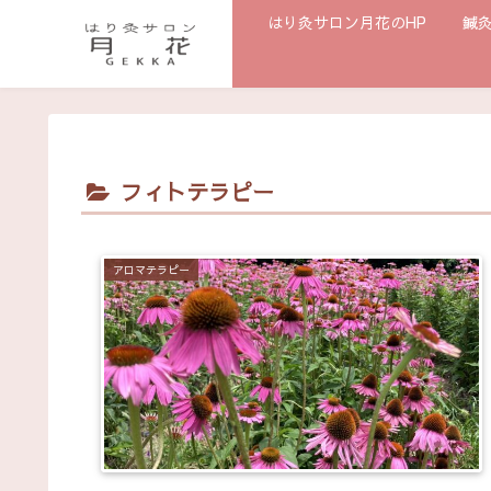
はり灸サロン月花のHP
鍼
フィトテラピー
アロマテラピー