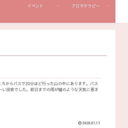
イベント
アロマテラピー
ころからバスで20分ほど行った山の中にあります。バス
ーい田舎でした。前日までの雨が嘘のような天気に恵ま
2026.07.17