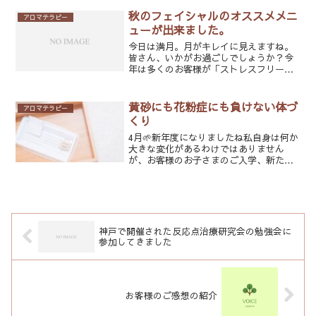
リートメントをすることが少しですがあ
るんです。そして元々は鍼灸の技術しか
秋のフェイシャルのオススメメニ
アロマテラピー
ありませんでしたが、独立...
ューが出来ました。
今日は満月。月がキレイに見えますね。
皆さん、いかがお過ごしでしょうか？今
年は多くのお客様が「ストレスフリー美
白トリートメント」を受けていただいて
おりました。コロナ禍でストレスの多い
日を過ごした方にとってもマッチしたフ
黄砂にも花粉症にも負けない体づ
アロマテラピー
ェイシャルトリートメント...
くり
4月🌱新年度になりましたね私自身は何か
大きな変化があるわけではありません
が、お客様のお子さまのご入学、新たな
部署でのお仕事に伴う環境の変化。新し
い習い事を始めるなどなど新しい事をス
タートするを伺う機会が増える季節で
す。そんな中、最近サロンで...
神戸で開催された反応点治療研究会の勉強会に
参加してきました
お客様のご感想の紹介