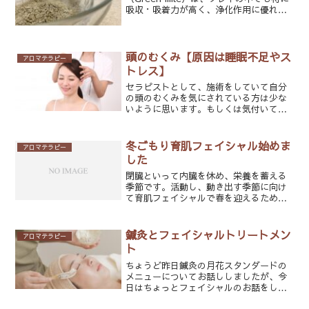
吸収・吸着力が高く、浄化作用に優れた
クレイです。皮脂のバランスを整えた
り、炎症を鎮めたりする効果があり、オ
イリー肌やニキビ肌、筋肉疲労のケアに
適しています。主...
頭のむくみ【原因は睡眠不足やス
アロマテラピー
トレス】
セラピストとして、施術をしていて自分
の頭のむくみを気にされている方は少な
いように思います。もしくは気付いてい
ないのかもしれません。今回は頭のむく
みに関する記事を書きたいと思います。
頭のむくみとは？『頭がむくむってどう
冬ごもり育肌フェイシャル始めま
アロマテラピー
いう事？』とよく聞かれま...
した
閉臓といって内臓を休め、栄養を蓄える
季節です。活動し、動き出す季節に向け
て育肌フェイシャルで春を迎えるための
肌作りしませんか？育肌フェイシャルで
は今一度、普段のお手入れを見直してい
ただく事をお勧めしています。お顔のケ
鍼灸とフェイシャルトリートメン
アロマテラピー
アの基本のキ。どんなにい...
ト
ちょうど昨日鍼灸の月花スタンダードの
メニューについてお話ししましたが、今
日はちょっとフェイシャルのお話をしよ
うと思います。実は私もフェイシャルト