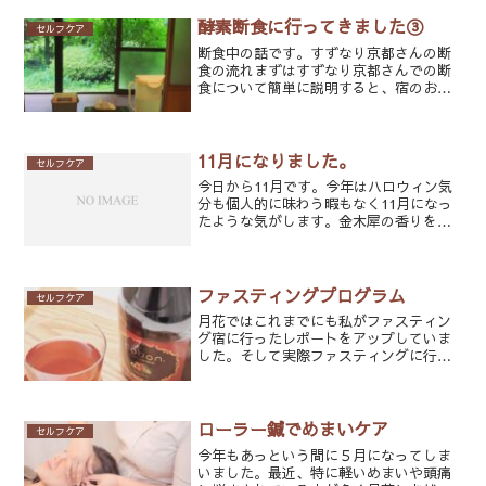
ア、呼吸器に良い食材などについて書い
ておきたいなと思います。実...
酵素断食に行ってきました③
セルフケア
断食中の話です。すずなり京都さんの断
食の流れまずはすずなり京都さんでの断
食について簡単に説明すると、宿のお部
屋の中にはテーブル、布団があり、酵素
ジュースが入っているクーラーボックス
とその酵素ジュースを割る為のお水が置
いてあるだけ。自分自身で...
11月になりました。
セルフケア
今日から11月です。今年はハロウィン気
分も個人的に味わう暇もなく11月になっ
たような気がします。金木犀の香りをか
ぐのも盛りを過ぎ、少し寂しい気分で
す。少しずつ冬が近づいてきています
ね。今年もあと2か月となってしまいまし
た。あっという間なので...
ファスティングプログラム
セルフケア
月花ではこれまでにも私がファスティン
グ宿に行ったレポートをアップしていま
した。そして実際ファスティングに行か
れた方もいらっしゃいます。しかし、家
族がいたり、お仕事が忙しかったり、な
かなかファスティングを続けることが難
しい方がいるのも事実。フ...
ローラー鍼でめまいケア
セルフケア
今年もあっという間に５月になってしま
いました。最近、特に軽いめまいや頭痛