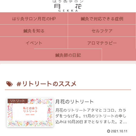
はり灸サロン月花のHP
鍼灸で対応できる症例
鍼灸を知る
セルフケア
イベント
アロマテラピー
鍼灸師の日記
＃リトリートのススメ
月花のリトリート
リトリート
月花のリトリートアタマとココロ、カラ
ダをつなげる。11月のリトリートの申し
込みは10月20日までとなりました。２泊3
日のリトリートを行うのは久しぶりで
2021.10.11
す。金曜の夕方からなので、ぜひご都合