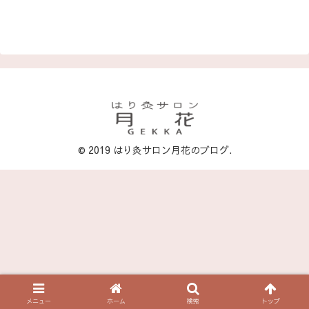
が合えばご一緒できたら嬉しいです。今
日はアタマとココロ...
© 2019 はり灸サロン月花のブログ.
メニュー
ホーム
検索
トップ