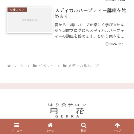
す。※1月14日（火）に開催予定でした
が、2月12日（水）に変更しました。お申
メディカルハーブティー講座を始
セルフケア
し込みはお知らせの...
めます
春から一緒にハーブを楽しく学びません
か？以前ブログにもメディカルハーブテ
ィーの講座を始めます。という案内をし
ていましたが、なかなか対面で講座をす
2024.02.13
る日程がご案内できませんでした。単発
での講座を春まで行っていく予定です
が、5月からメディカルハー...
ホーム
イベント
メディカルハーブ
© 2019 はり灸サロン月花のブログ.
メニュー
ホーム
検索
トップ