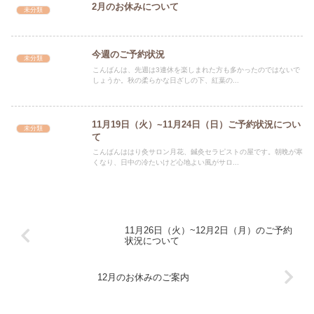
2月のお休みについて
未分類
今週のご予約状況
未分類
こんばんは、先週は3連休を楽しまれた方も多かったのではないで
しょうか。秋の柔らかな日ざしの下、紅葉の...
11月19日（火）~11月24日（日）ご予約状況につい
未分類
て
こんばんははり灸サロン月花、鍼灸セラピストの屋です。朝晩が寒
くなり、日中の冷たいけど心地よい風がサロ...
11月26日（火）~12月2日（月）のご予約
状況について
12月のお休みのご案内