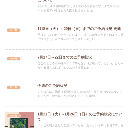
について
11月の三連休以降急に冷え込んでいる名古屋です。ダウンジャケ
ットを着ている方もちらほら見えますよね。...
1月8日（火）～20日（日）までのご予約状況 更新
未分類
明けましておめでとうございます！皆さんは年末年始どのように過
ごされましたか？今年は元号も変わる新しい...
7月17日～22日までのご予約状況
未分類
ここのところ雨が降りそうで降らない日が続いていますね。ひんや
りする日もあれば、ムシムシする日もあり、...
今週のご予約状況
未分類
こんばんは、先週は3連休を楽しまれた方も多かったのではないで
しょうか。秋の柔らかな日ざしの下、紅葉の...
1月21日（火）~1月26日（日）のご予約状況につい
未分類
て
ついこの間お正月だと思っていたら、あっという間に下旬です。月