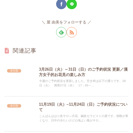
屋 由美をフォローする
関連記事
3月26日（火）～31日（日）のご予約状況 更新／漢
未分類
方女子的お花見の楽しみ方
今週のご予約状況を更新しました。空き枠は以下の通りです。26
日（火） 満席27日（水） 17：00～...
11月19日（火）~11月24日（日）ご予約状況につい
未分類
て
こんばんははり灸サロン月花、鍼灸セラピストの屋です。朝晩が寒
くなり、日中の冷たいけど心地よい風がサロ...