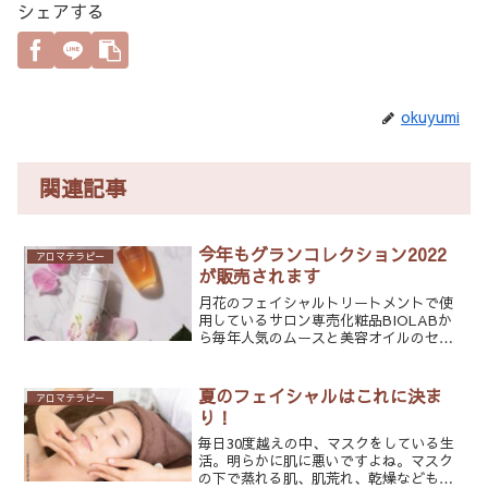
シェアする
okuyumi
関連記事
今年もグランコレクション2022
アロマテラピー
が販売されます
月花のフェイシャルトリートメントで使
用しているサロン専売化粧品BIOLABか
ら毎年人気のムースと美容オイルのセッ
ト【グランコレクション】が10月15日に
発売します。グランコレクション2022
13,200円昨年のブルーのムースも良かっ
夏のフェイシャルはこれに決ま
アロマテラピー
たので...
り！
毎日30度越えの中、マスクをしている生
活。明らかに肌に悪いですよね。マスク
の下で蒸れる肌、肌荒れ、乾燥なども気