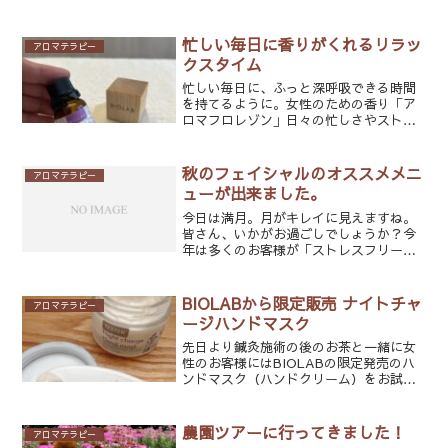
になります。他にもマスクをしているた
めに使われなくなった表情筋・・・。フ
ェイスラインがたるんでいる。いざマス
忙しい毎日に香りがくれるリラッ
アロマテラピー
クを外すと鏡に映る自分...
クスタイム
忙しい毎日に、ふっと深呼吸できる時間
を持てるように。女性のための香り「ア
ロマフロレゾン」日々の忙しさやストレ
ス、なんとなく感じる不調。特に女性
は、ホルモンバランスの影響を受けやす
く、心や身体が揺らぎやすいものです。
秋のフェイシャルのオススメメニ
アロマテラピー
実際に更年期の不調があると...
ューが出来ました。
今日は満月。月がキレイに見えますね。
皆さん、いかがお過ごしでしょうか？今
年は多くのお客様が「ストレスフリー美
白トリートメント」を受けていただいて
おりました。コロナ禍でストレスの多い
日を過ごした方にとってもマッチしたフ
BIOLABから限定販売 ナイトチャ
アロマテラピー
ェイシャルトリートメント...
ージハンドマスク
先日より鍼灸施術の後のお茶と一緒に女
性のお客様にはBIOLABの限定発売のハ
ンドマスク（ハンドクリーム）をお試し
いただいています。今年は急に寒くなっ
て一気に乾燥したのでみなさん保湿ケア
が疎かになってしまいます。ここ最近で
農園ツアーに行ってきました！
アロマテラピー
はみなさん消毒液での...