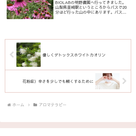
BIOLABの明野農園へ行ってきました。
山梨県韮崎駅というところからバスで20
分ほど行った山の中にあります。バスに
乗っていたのは私たち農園ツアーの人た
ちだけ・・・。すごーい田舎でした。前
日までの雨が嘘のような天気に恵まれて
過ごしてきました。...
優しくデトックスホワイトカオリン
花粉症）辛さを少しでも軽くするために
ホーム
アロマテラピー